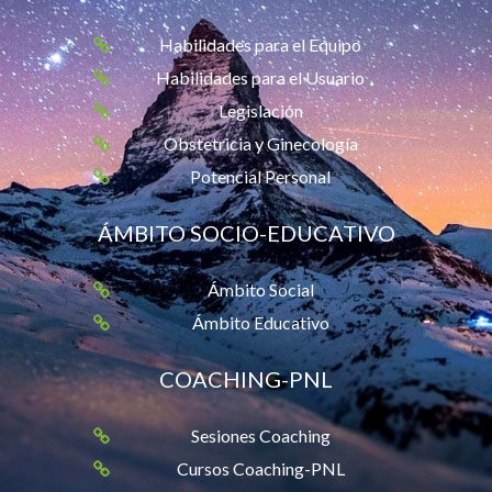
Habilidades para el Equipo
Habilidades para el Usuario
Legislación
Obstetricia y Ginecología
Potencial Personal
ÁMBITO SOCIO-EDUCATIVO
Ámbito Social
Ámbito Educativo
COACHING-PNL
Sesiones Coaching
Cursos Coaching-PNL