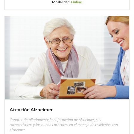
Modalidad:
Online
Atención Alzheimer
Conocer detalladamente la enfermedad de Alzheimer, sus
características y las buenas prácticas en el manejo de residentes con
Alzheimer.