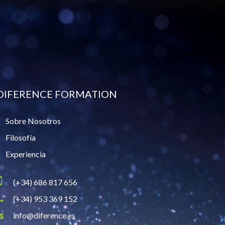
DIFERENCE FORMATION
Sobre Nosotros
Filosofía
Experiencia
(+34) 686 817 656
(+34) 953 369 152
info@diference.es