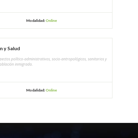
Modalidad:
Online
n y Salud
ectos político-administrativos, socio-antropológicos, sanitarios y
 población inmigrada.
Modalidad:
Online