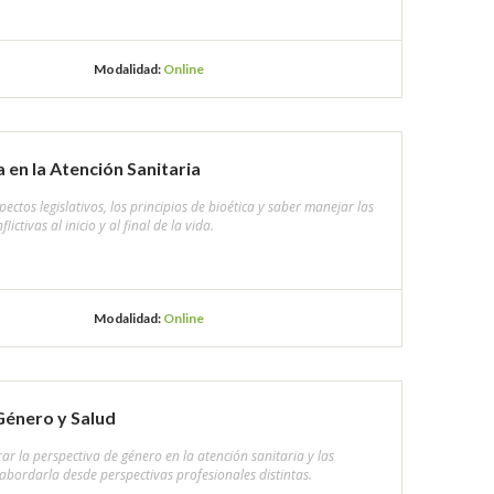
Modalidad:
Online
a en la Atención Sanitaria
ectos legislativos, los principios de bioética y saber manejar las
lictivas al inicio y al final de la vida.
Modalidad:
Online
Género y Salud
r la perspectiva de género en la atención sanitaria y las
 abordarla desde perspectivas profesionales distintas.