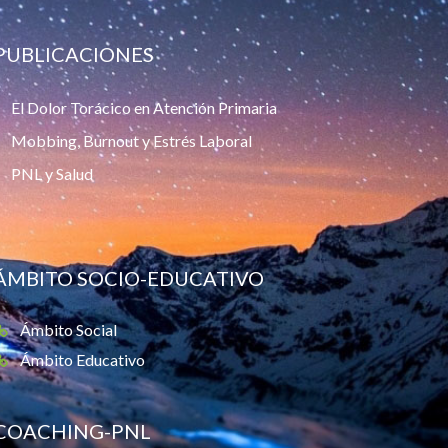
PUBLICACIONES
El Dolor Torácico en Atención Primaria
Mobbing, Burnout y Estrés Laboral
PNL y Salud
ÁMBITO SOCIO-EDUCATIVO
Ámbito Social
Ámbito Educativo
COACHING-PNL