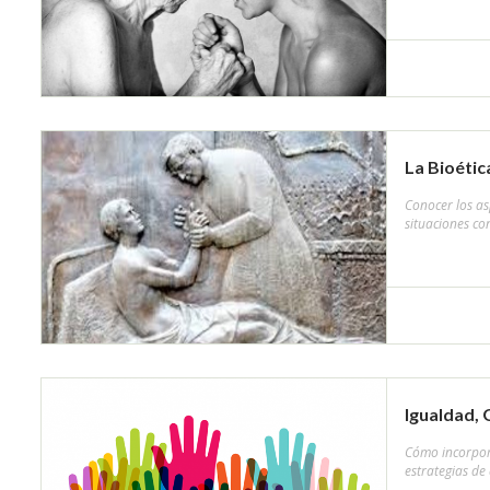
La Bioétic
Conocer los asp
situaciones conf
Igualdad, 
Cómo incorpora
estrategias de