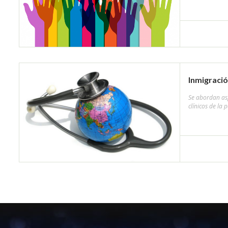
Inmigració
Se abordan asp
clínicos de la