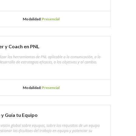
Modalidad:
Presencial
er y Coach en PNL
lizar las herramientas de PNL aplicable a la comunicación, a la
desarrollo de estrategias eficaces, a los objetivos y al cambio.
Modalidad:
Presencial
 y Guía tu Equipo
visión global sobre equipos, sobre los requisitos de un equipo
stionar las ificultaes del trabajo en equipo y potenciar su