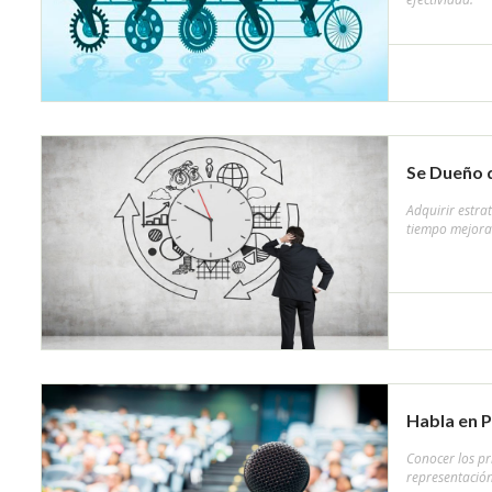
Se Dueño 
Adquirir estra
tiempo mejoran
Habla en P
Conocer los pr
representación