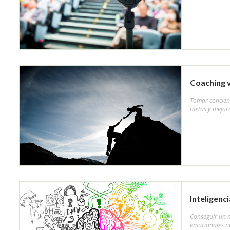
Coaching 
Tomar concienc
metas y mejora
Inteligenc
Conseguir un m
emocionales ne