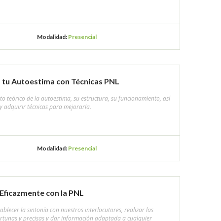
Modalidad:
Presencial
a tu Autoestima con Técnicas PNL
o teórico de la autoestima, su estructura, su funcionamiento, así
 adquirir técnicas para mejorarla.
Modalidad:
Presencial
Eficazmente con la PNL
ablecer la sintonía con nuestros interlocutores, realizar las
rtunas y precisas y dar información adaptada a cualquier