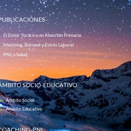
PUBLICACIONES
El Dolor Torácico en Atención Primaria
Mobbing, Burnout y Estrés Laboral
PNL y Salud
ÁMBITO SOCIO-EDUCATIVO
Ámbito Social
Ámbito Educativo
COACHING-PNL