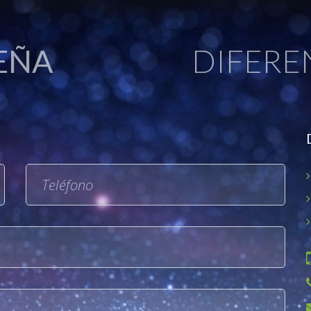
EÑA
DIFERE