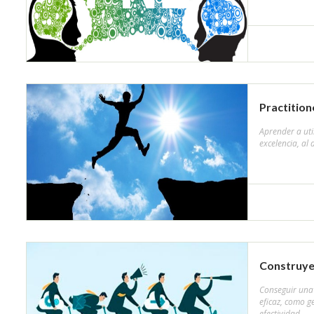
Practition
Aprender a uti
excelencia, al 
Construye
Conseguir una 
eficaz, como ge
efectividad.