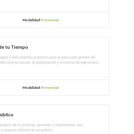
Modalidad:
Presencial
de tu Tiempo
tegias e instrumentos prácticos para la adecuada gestión del
do la priorización, la planificación y el control de imprevistos.
Modalidad:
Presencial
úblico
incipios de la oratoria, aprender a implementar una
 y exponer delante de un público.