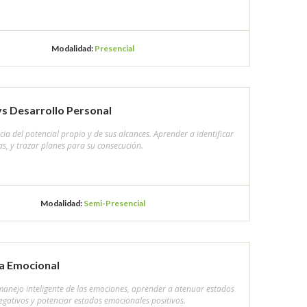
Modalidad:
Presencial
vs Desarrollo Personal
ia del potencial propio y de sus alcances. Aprender a identificar
s, y trazar planes para su consecución.
Modalidad:
Semi-Presencial
ia Emocional
anejo inteligente de las emociones, aprender a atenuar estados
gativos y potenciar estados emocionales positivos.