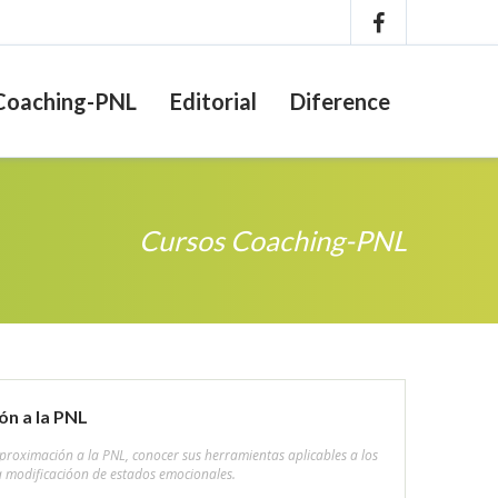
Coaching-PNL
Editorial
Diference
Cursos Coaching-PNL
ón a la PNL
proximación a la PNL, conocer sus herramientas aplicables a los
la modificacióon de estados emocionales.