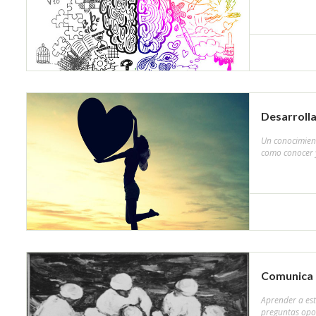
Desarroll
Un conocimient
como conocer y
Comunica 
Aprender a est
preguntas opo