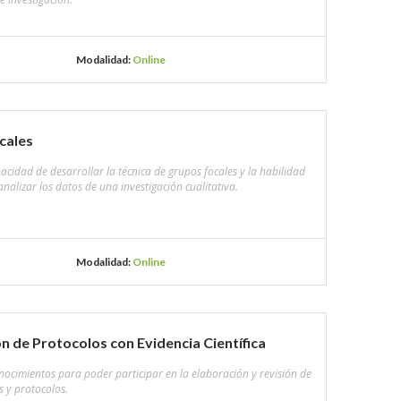
Modalidad:
Online
cales
pacidad de desarrollar la técnica de grupos focales y la habilidad
analizar los datos de una investigación cualitativa.
Modalidad:
Online
n de Protocolos con Evidencia Científica
onocimientos para poder participar en la elaboración y revisión de
 y protocolos.