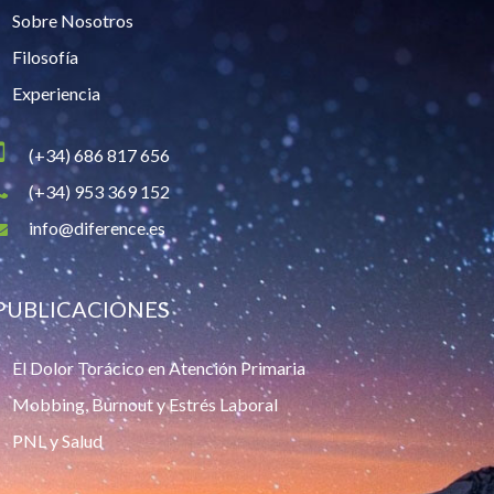
Sobre Nosotros
Filosofía
Experiencia
(+34) 686 817 656
(+34) 953 369 152
info@diference.es
PUBLICACIONES
El Dolor Torácico en Atención Primaria
Mobbing, Burnout y Estrés Laboral
PNL y Salud