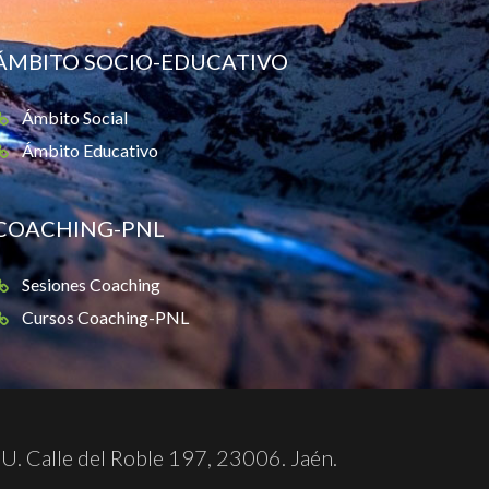
ÁMBITO SOCIO-EDUCATIVO
Ámbito Social
Ámbito Educativo
COACHING-PNL
Sesiones Coaching
Cursos Coaching-PNL
U. Calle del Roble 197, 23006. Jaén.