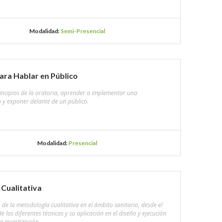
Modalidad:
Semi-Presencial
ara Hablar en Público
incipios de la oratoria, aprender a implementar una
 y exponer delante de un público.
Modalidad:
Presencial
Cualitativa
 de la metodología cualitativa en el ámbito sanitario, desde el
 las diferentes técnicas y su aplicación en el diseño y ejecución
e investigación.