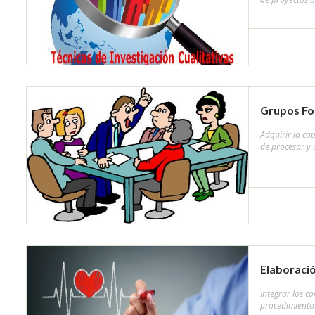
Grupos Fo
Adquirir la ca
de procesar y 
Elaboració
Integrar los c
procedimientos