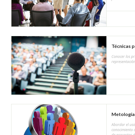
Técnicas p
Conocer los pr
representación
Metología 
Abordar el uso
conocimiento de
de proyectos d