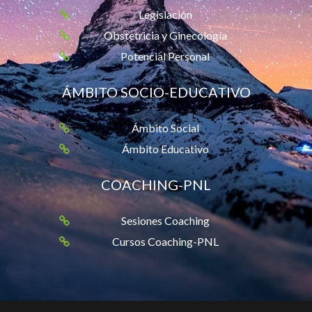
Legislación
Obstetricia y Ginecología
Potencial Personal
ÁMBITO SOCIO-EDUCATIVO
Ámbito Social
Ámbito Educativo
COACHING-PNL
Sesiones Coaching
Cursos Coaching-PNL