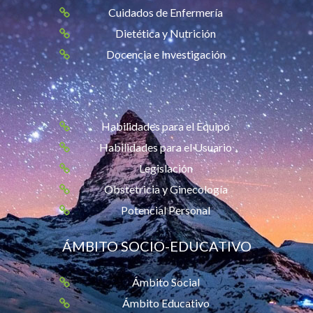
Cuidados de Enfermería
Dietética y Nutrición
Docencia e Investigación
Habilidades para el Equipo
Habilidades para el Usuario
Legislación
Obstetricia y Ginecología
Potencial Personal
ÁMBITO SOCIO-EDUCATIVO
Ámbito Social
Ámbito Educativo