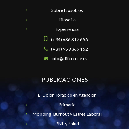
Sobre Nosotros
Filosofía
Experiencia
(+34) 686 817 656
(+34) 953 369 152
info@diference.es
PUBLICACIONES
El Dolor Torácico en Atención
Primaria
Mobbing, Burnout y Estrés Laboral
PNL y Salud