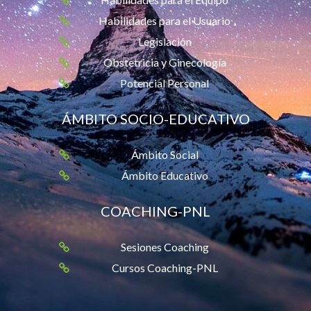
Habilidades para el Usuario
Legislación
Obstetricia y Ginecología
Potencial Personal
ÁMBITO SOCIO-EDUCATIVO
Ámbito Social
Ámbito Educativo
COACHING-PNL
Sesiones Coaching
Cursos Coaching-PNL