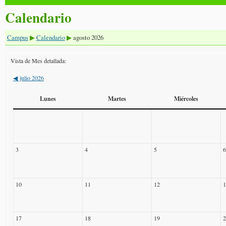
Calendario
Campus
Calendario
agosto 2026
▶
▶
Vista de Mes detallada:
julio 2026
◀
Lunes
Martes
Miércoles
3
4
5
6
10
11
12
1
17
18
19
2