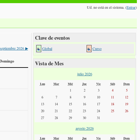
Ud. no está en el sistema. (
Entrar
)
Clave de eventos
septiembre 2026
Global
Curso
▶
Domingo
Vista de Mes
julio 2026
Lun
Mar
Mié
Jue
Vie
Sáb
Dom
1
2
3
4
5
6
7
8
9
10
11
12
13
14
15
16
17
18
19
20
21
22
23
24
25
26
27
28
29
30
31
agosto 2026
Lun
Mar
Mié
Jue
Vie
Sáb
Dom