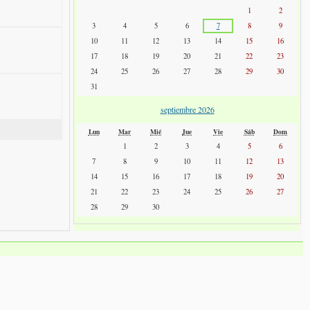
1
2
3
4
5
6
7
8
9
10
11
12
13
14
15
16
17
18
19
20
21
22
23
24
25
26
27
28
29
30
31
septiembre 2026
Lun
Mar
Mié
Jue
Vie
Sáb
Dom
1
2
3
4
5
6
7
8
9
10
11
12
13
14
15
16
17
18
19
20
21
22
23
24
25
26
27
28
29
30