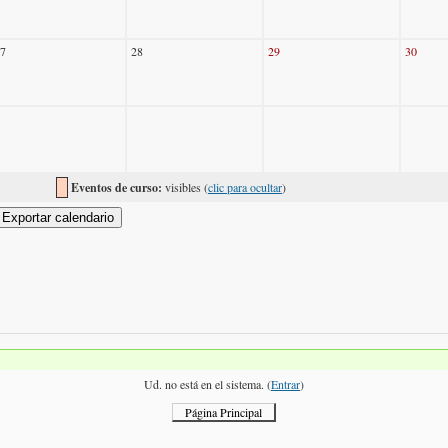
7
28
29
30
Eventos de curso:
visibles (
clic para ocultar
)
Ud. no está en el sistema. (
Entrar
)
Página Principal