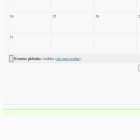
24
25
26
2
31
Eventos globales:
visibles (
clic para ocultar
)