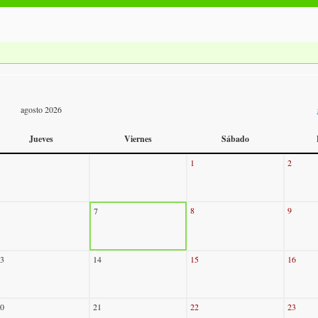
agosto 2026
Jueves
Viernes
Sábado
1
2
8
9
7
3
14
15
16
0
21
22
23