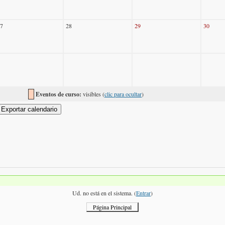
7
28
29
30
Eventos de curso:
visibles (
clic para ocultar
)
Ud. no está en el sistema. (
Entrar
)
Página Principal