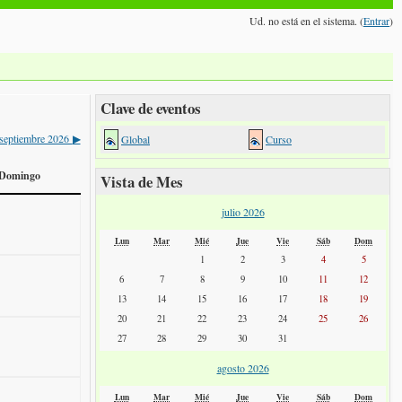
Ud. no está en el sistema. (
Entrar
)
Clave de eventos
septiembre 2026
Global
Curso
▶
Domingo
Vista de Mes
julio 2026
Lun
Mar
Mié
Jue
Vie
Sáb
Dom
1
2
3
4
5
6
7
8
9
10
11
12
13
14
15
16
17
18
19
20
21
22
23
24
25
26
27
28
29
30
31
agosto 2026
Lun
Mar
Mié
Jue
Vie
Sáb
Dom