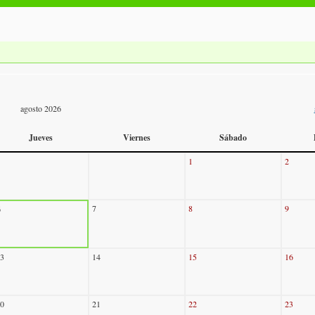
agosto 2026
Jueves
Viernes
Sábado
1
2
7
8
9
6
3
14
15
16
0
21
22
23