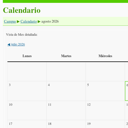
Calendario
Campus
Calendario
agosto 2026
▶
▶
Vista de Mes detallada:
julio 2026
◀
Lunes
Martes
Miércoles
3
4
5
10
11
12
1
17
18
19
2