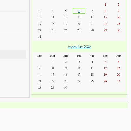
1
2
3
4
5
6
7
8
9
10
11
12
13
14
15
16
17
18
19
20
21
22
23
24
25
26
27
28
29
30
31
septiembre 2026
Lun
Mar
Mié
Jue
Vie
Sáb
Dom
1
2
3
4
5
6
7
8
9
10
11
12
13
14
15
16
17
18
19
20
21
22
23
24
25
26
27
28
29
30