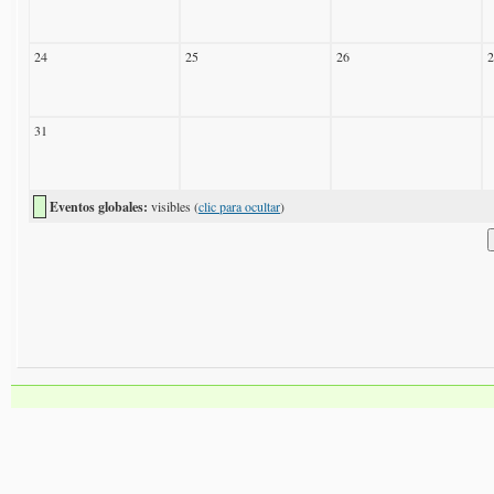
24
25
26
2
31
Eventos globales:
visibles (
clic para ocultar
)