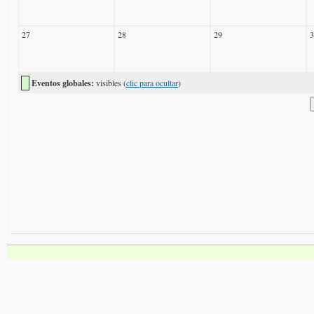
27
28
29
3
Eventos globales:
visibles (
clic para ocultar
)