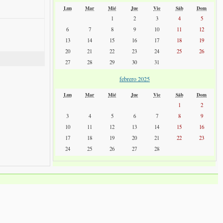
Lun
Mar
Mié
Jue
Vie
Sáb
Dom
1
2
3
4
5
6
7
8
9
10
11
12
13
14
15
16
17
18
19
20
21
22
23
24
25
26
27
28
29
30
31
febrero 2025
Lun
Mar
Mié
Jue
Vie
Sáb
Dom
1
2
3
4
5
6
7
8
9
10
11
12
13
14
15
16
17
18
19
20
21
22
23
24
25
26
27
28