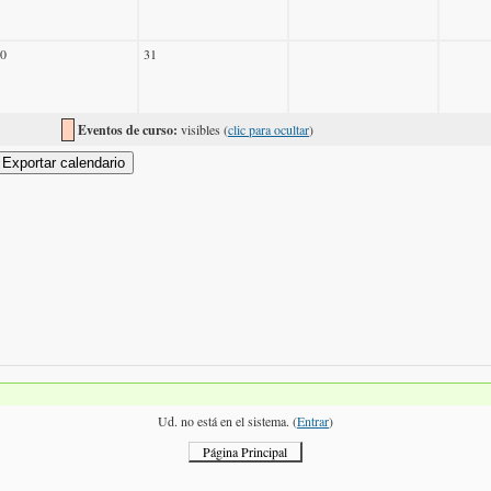
0
31
Eventos de curso:
visibles (
clic para ocultar
)
Ud. no está en el sistema. (
Entrar
)
Página Principal