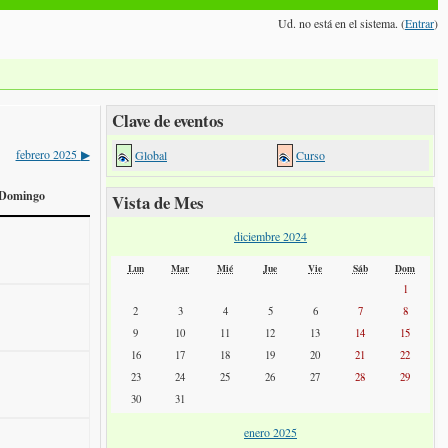
Ud. no está en el sistema. (
Entrar
)
Clave de eventos
febrero 2025
Global
Curso
▶
Domingo
Vista de Mes
diciembre 2024
Lun
Mar
Mié
Jue
Vie
Sáb
Dom
1
2
3
4
5
6
7
8
9
10
11
12
13
14
15
16
17
18
19
20
21
22
23
24
25
26
27
28
29
30
31
enero 2025