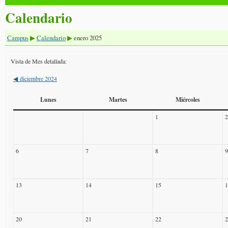
Calendario
Campus
Calendario
enero 2025
▶
▶
Vista de Mes detallada:
diciembre 2024
◀
Lunes
Martes
Miércoles
1
2
6
7
8
9
13
14
15
1
20
21
22
2